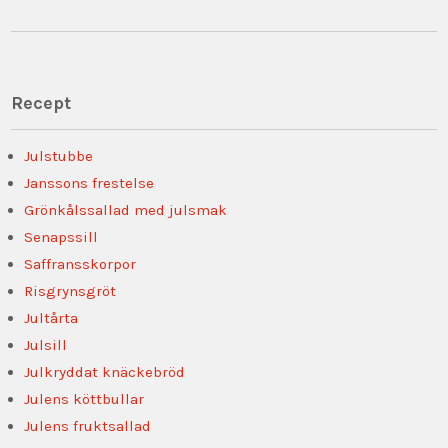
Recept
Julstubbe
Janssons frestelse
Grönkålssallad med julsmak
Senapssill
Saffransskorpor
Risgrynsgröt
Jultårta
Julsill
Julkryddat knäckebröd
Julens köttbullar
Julens fruktsallad