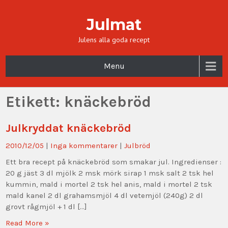
Julmat
Julens alla goda recept
Menu
Etikett:
knäckebröd
Julkryddat knäckebröd
2010/12/05
|
Inga kommentarer
|
Julbröd
Ett bra recept på knäckebröd som smakar jul. Ingredienser :
20 g jäst 3 dl mjölk 2 msk mörk sirap 1 msk salt 2 tsk hel
kummin, mald i mortel 2 tsk hel anis, mald i mortel 2 tsk
mald kanel 2 dl grahamsmjöl 4 dl vetemjöl (240g) 2 dl
grovt rågmjöl + 1 dl […]
Read More »