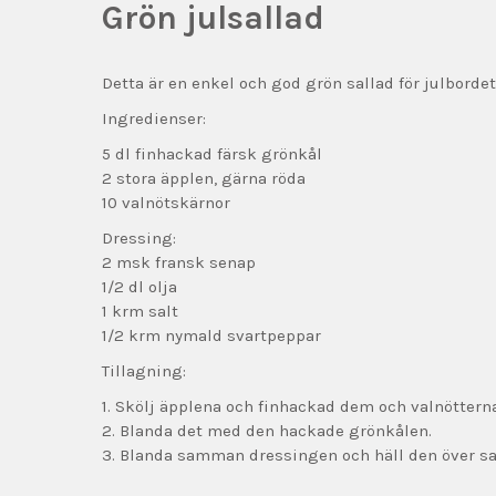
Grön julsallad
Detta är en enkel och god grön sallad för julbordet
Ingredienser:
5 dl finhackad färsk grönkål
2 stora äpplen, gärna röda
10 valnötskärnor
Dressing:
2 msk fransk senap
1/2 dl olja
1 krm salt
1/2 krm nymald svartpeppar
Tillagning:
1. Skölj äpplena och finhackad dem och valnötterna
2. Blanda det med den hackade grönkålen.
3. Blanda samman dressingen och häll den över sal