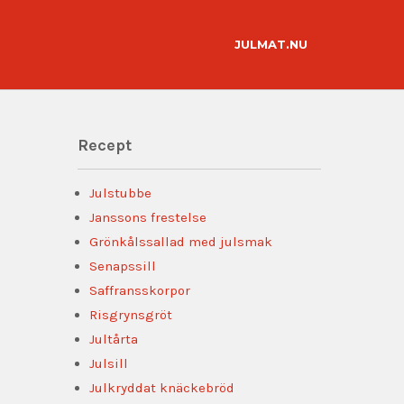
JULMAT.NU
Recept
Julstubbe
Janssons frestelse
Grönkålssallad med julsmak
Senapssill
Saffransskorpor
Risgrynsgröt
Jultårta
Julsill
Julkryddat knäckebröd